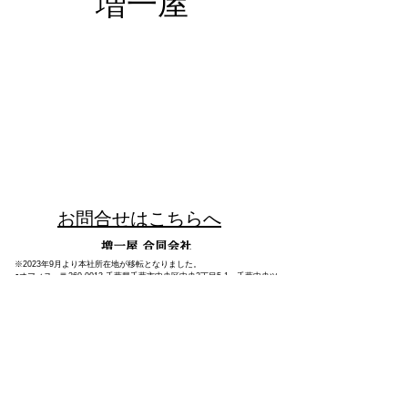
増一屋
お問合せはこちらへ
※2023年9月より本社所在地が移転となりました。
●オフィス 〒260-0013 千葉県千葉市中央区中央2丁目5-1 千葉中央ツ
インビル2号館7F
​ FAX：043-331-6257