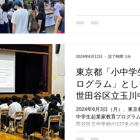
店舗以上、来場者も約5000人！
2024年6月12日
読了時間: 1分
東京都「小中学
ログラム」とし
世田谷区立玉川
問しました。
2024年6月3日（月）、東
中学生起業家教育プログラ
田谷区立中学校の127名の
きました。 これからは、女性
生徒さんにご参加いただき