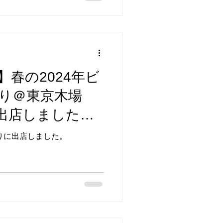
春の2024年ビ
り＠東京木場
rが出店しました、
大盛況！ありが
祭りに出店しました。
。