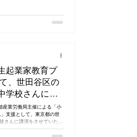
！...
生起業家教育プ
て、世田谷区の
中学校さんに訪
京都産業労働局主催による「小
ム」支援として、東京都の世
生徒さんに講演をさせていただ
でも起業できる！ 127名の
、「ビジネスの先輩に学ぶ」