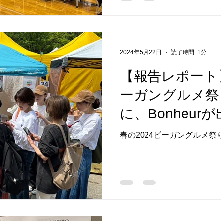
というこ...
2024年5月22日
読了時間: 1分
【報告レポート】
ーガングルメ祭
に、Bonheu
なんと即完売と
春の2024ビーガングルメ
とうございます