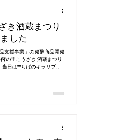
くなる万能だれ」は、試食し
い！」とそのまま購入してく
の反響でした。 多くの方に
ざき酒蔵まつり
た万能だれは、現在オンライ
準備中です。販売開始のお知
しました
けたら嬉しいです。 助産師
生児肌着 助産師の視点で赤
商品支援事業」の発酵商品開発
作った、オーガニックコット
発酵の里こうざき 酒蔵まつり
くるみ。 ふんわり柔らかなオー
ー
の方にお立ち寄りいただき、試
日になりました。 --- ##
原料１００％！！「発酵のマ
の力を活かして、料理の“あと
るのが、 **「発酵のマリア
手軽に味が決まるのがポイン
ただいた声が励みに 当日は試食
常備したい！」「野菜に合い