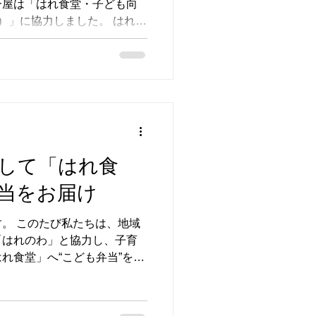
一屋は「はれ食堂・子ども向
）」に協力しました。 はれ食
ジへ） 必要な人へそっと届け
れ食堂の無料弁当は、 「欲し
いう想いから生まれた取り組
子どもたちや、 共働きなどで
に寄り添う優しい応援の取り
り、以下のメニューを提供しま
 （蜜柑ゼリー付
して「はれ食
家製ポークカレー。 第2回：
当をお届け
ド 人参ラペ添え（苺ゼリー
。 このたび私たちは、地域
宝物 圏央道大会準グランプリ／
「はれのわ」と協力し、子育
した自慢の一品です 第3回：
れ食堂」へ“こども弁当”をお
必要な方へおいしい食事が届
連携しながら継続的に取り組
7月22日、7月29日、8月5