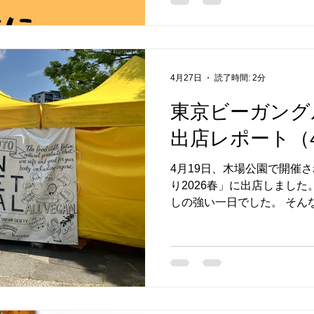
日 シーグラスで作るワーク
にご参加ください。 はれ食
報告も、こちらのお知らせ
4月27日
読了時間: 2分
東京ビーガングル
出店レポート（4
4月19日、木場公園で開催
り2026春」に出店しました
しの強い一日でした。 そん
ださった皆さま、本当にあり
の販売メニュー 今回ご用意
なチキンサンド ガパオドッ
パン ブリスボール ドライ
料理がおいしくなる万能だれ
れ」が大好評でした おかげ