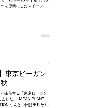
 11時～13時 千産千消を
ーツを原料にしたスイーツ、
す。今後は総菜メニューも登
た商品が登場しますので楽し
】東京ビーガン
4秋
会が主催する「東京ビーガン
した。 JAPAN PLANT
IATION なんと今回は出店数70