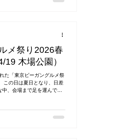
ショップも行います ぜひ気軽
堂の詳細はこちら 今後の活動
で随時ご案内します。
メ祭り2026春
/19 木場公園）
された「東京ビーガングルメ祭
。 この日は夏日となり、日差
な中、会場まで足を運んでく
がとうございました。 当日
したのはこちら まるでお肉！
グ 豆乳モッツレラチーズ入り
フルーツ カヌレ、ナッツタルト
 完売御礼！初登場「万能だ
さまで商品はすべて完売。今