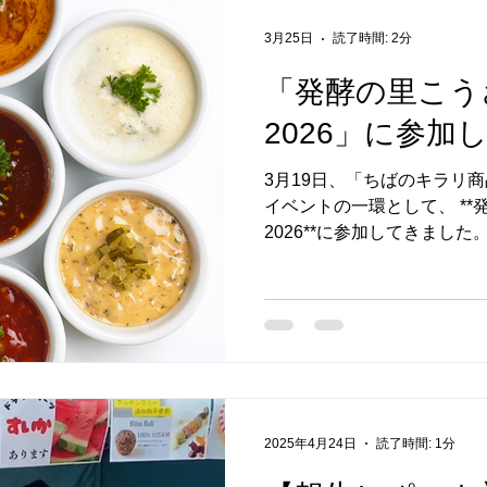
回初販売の「料理がおいし
てくださった方が「おいし
3月25日
読了時間: 2分
ださることが多く、想像以上
「発酵の里こう
試食で気に入っていただい
ンストアでの販売に向けて
2026」に参加
らせを楽しみにお待ちいただ
発のオーガニックコットン新
3月19日、「ちばのキラリ
ちゃんの肌を第一に考えて
イベントの一環として、 **
ン100%の新生児肌着とお
2026**に参加してきました。 当日は**ちばのキラリブ
ガニックコット
ス内**で出展し、たくさん
食も楽しんでいただけて嬉しい1
今回ご紹介したのは 植物性
リアージュ万能だれ」 発酵
一味”をぐっと引き上げてくれ
ージュ万能だれ」**。 かける・和える・漬ける…と使い
方は自由で、忙しい日でも
トです。 ## 試食販売でい
2025年4月24日
読了時間: 1分
販売も行い、「これ、家に