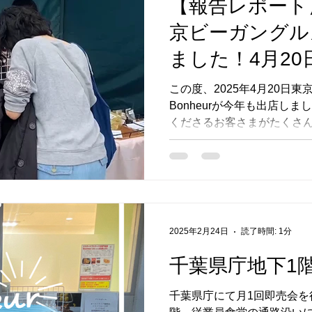
【報告レポート】
そう」など、うれしい反応
直接感想を聞ける機会は本
京ビーガングル
りのヒントもたくさん。 ち
売。足を止めてくださった
ました！4月20
した。 --- ## ちばのキ
一緒に ちばのキラリブース
この度、2025年4月20日東
Bonheurが今年も出店し
くださるお客さまがたくさ
うございました。 ビーガン
るでお肉！なチキンサンド
とな...
2025年2月24日
読了時間: 1分
千葉県庁地下1
千葉県庁にて月1回即売会を