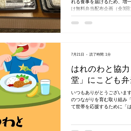
れる食事を届けるため、増
け無料弁当配布企画（全3回
堂ご紹介（Facebookペー
る、はれ食堂の無料弁当 は
い人にそっと渡したい」と
みです。 夏休みをがんばる
お昼の準備が大変なご家庭
組みでした。 全3回にわた
7月21日
読了時間: 1分
した。 第1回：彩り野菜のポークカレー
き） 15種のスパイス × あめ色玉ねぎ × 5種のフルーツ。
はれのわと協力
子どもにやさしい甘みの、自
堂」にこども弁
まるでお肉な！チキンサン
付き） 大豆ミートなのに、 まるで本物のチキンの食感。
いつもありがとうございます
2022‐2023にっぽんの
のつながりを育む取り組み
JAPAN大会特別賞受賞しま
て世帯を応援するために「は
こども幕ノ内弁当 （レモンゼリー付き） 20種類の野菜を
届けする活動を行います。 
使い、 8つの自家製お
くよう、関係者の皆さまと
んでまいります。 弁当提供日 