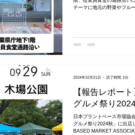
階、従業員食堂の通路沿いにて
テーマに地元の野菜やフル
野菜の直売を行っておりま
場予定。毎月季節に合わせ
みにご来店下さい...
2024年10月21日
読了時間: 2分
【報告レポート
グルメ祭り202
日本プラントベース市場協
グルメ祭り2024秋」に出店しま
BASED MARKET ASSOC