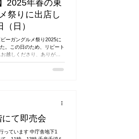
2025年春の東
をたくさんいただきました。
当に貴重で、今後の商品づく
メ祭りに出店し
ばのキラリブース内で試食販
皆さま、ありがとうございま
日（日）
ラリブースでの出展、心強い仲間と
は
京ビーガングルメ祭り2025に
ました。この日のため、リピート
んお越しくださり、ありがと
グルメ祭り定番メニュー「ま
」も大人気！おかげ様で完売
階にて即売会
行っています 中庁舎地下1