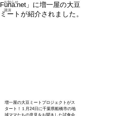
お知らせ
Funa.net」に増一屋の大豆
講演
ミートが紹介されました。
増一屋の大豆ミートプロジェクトがス
タート！１月24日に千葉県船橋市の地
域ママたちの意見をお聞きした試食会